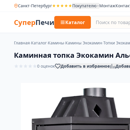
Санкт-Петербург
Покупателю
Монтаж
Контак
Супер
Печи
Каталог
Главная
›
Каталог
›
Камины
›
Камины Экокамин
›
Топки Экока
Каминная топка Экокамин Аль
0 оценок
Добавить в избранное
Добав