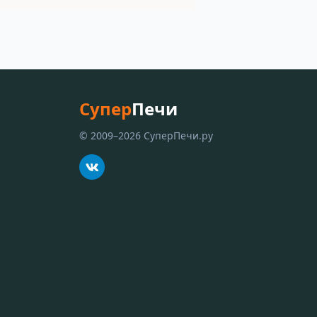
Супер
Печи
© 2009–2026 СуперПечи.ру