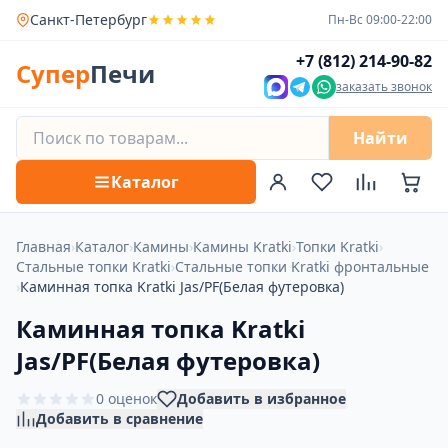
Санкт-Петербург
Пн-Вс 09:00-22:00
+7 (812) 214-90-82
Супер
Печи
заказать звонок
Найти
Каталог
Главная
›
Каталог
›
Камины
›
Камины Kratki
›
Топки Kratki
›
Стальные топки Kratki
›
Стальные топки Kratki фронтальные
›
Каминная топка Kratki Jas/PF(Белая футеровка)
Каминная топка Kratki
Jas/PF(Белая футеровка)
0 оценок
Добавить в избранное
Добавить в сравнение