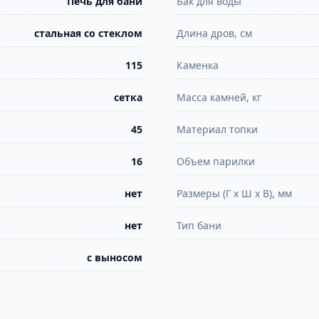
Печь для бани
Бак для воды
стальная со стеклом
Длина дров, см
115
Каменка
сетка
Масса камней, кг
45
Материал топки
16
Объем парилки
нет
Размеры (Г х Ш х В), мм
нет
Тип бани
с выносом