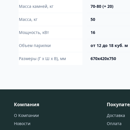
Масса камней, кг
70-80 (+ 20)
Масса, кг
50
Мощность, кВт
16
Объем парилки
от 12 до 18 куб. м
Размеры (Г х Ш х В), мм
670х420х750
Компания
Покупат
О Компании
Доставка
Новости
Оплата