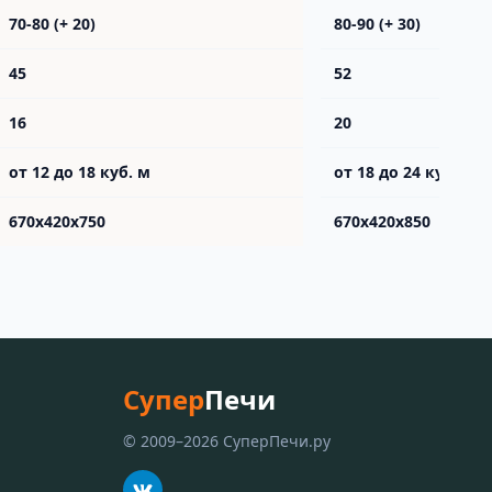
70-80 (+ 20)
80-90 (+ 30)
45
52
16
20
от 12 до 18 куб. м
от 18 до 24 куб. м
670х420х750
670х420х850
Супер
Печи
© 2009–2026 СуперПечи.ру