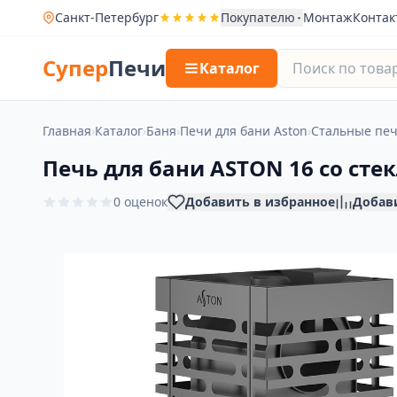
Санкт-Петербург
Покупателю
Монтаж
Контак
Супер
Печи
Каталог
Главная
›
Каталог
›
Баня
›
Печи для бани Aston
›
Стальные печ
Печь для бани ASTON 16 со сте
0 оценок
Добавить в избранное
Добав