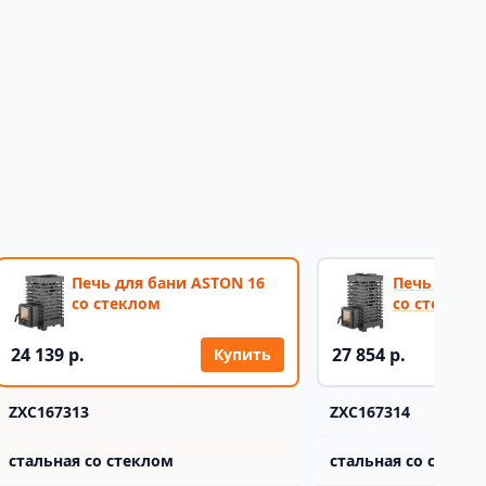
Печь для бани ASTON 16
Печь для б
со стеклом
со стеклом
24 139 р.
27 854 р.
Купить
ZXC167313
ZXC167314
стальная со стеклом
стальная со стекло