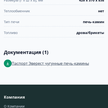
Размеры (Г х Ш х В), мм
426 х 370 х 858
Теплообменник
нет
Тип печи
печь-камин
Топливо
дрова/брикеты
Документация (1)
Паспорт Эверест чугунные печь-камины
Компания
О Компании