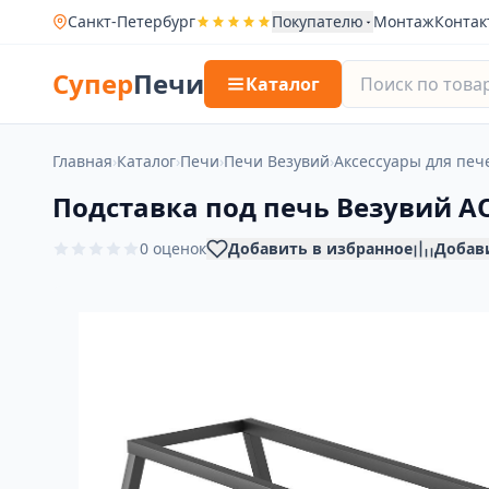
Санкт-Петербург
Покупателю
Монтаж
Контак
Супер
Печи
Каталог
Главная
›
Каталог
›
Печи
›
Печи Везувий
›
Аксессуары для печ
Подставка под печь Везувий А
0 оценок
Добавить в избранное
Добав