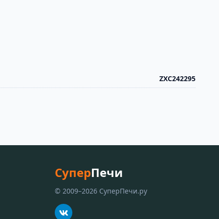
ZXC242295
Супер
Печи
© 2009–2026 СуперПечи.ру