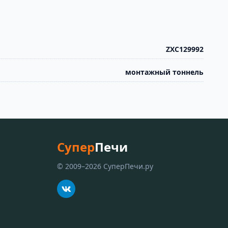
ZXC129992
монтажный тоннель
Супер
Печи
© 2009–2026 СуперПечи.ру