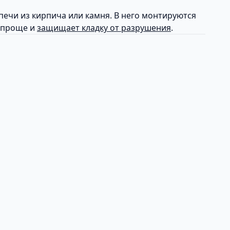
печи из кирпича или камня. В него монтируются
и проще и
защищает кладку от разрушения
.