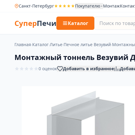
Санкт-Петербург
Покупателю
Монтаж
Контак
Супер
Печи
Каталог
Главная
›
Каталог
›
Литье
›
Печное литье Везувий
›
Монтажные
Монтажный тоннель Везувий ДТ-
0 оценок
Добавить в избранное
Добав