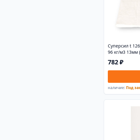
Суперсил t 12
96 кг/м3 13мм 
782 ₽
наличие:
Под за