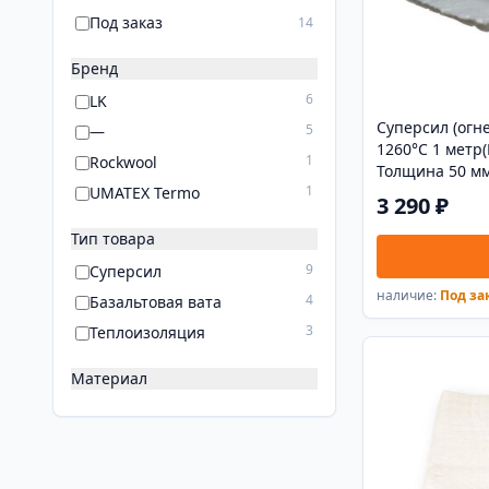
Под заказ
14
Бренд
6
LK
Суперсил (огн
5
—
1260°С 1 метр(
1
Rockwool
Толщина 50 мм
1
UMATEX Termo
3 290 ₽
Тип товара
9
Суперсил
наличие:
Под за
4
Базальтовая вата
3
Теплоизоляция
Материал