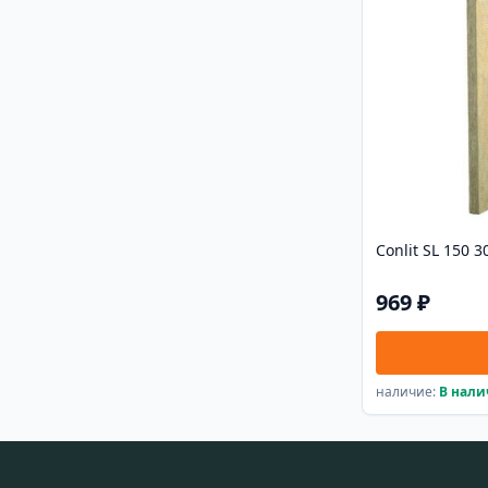
Conlit SL 150 
969 ₽
наличие:
В нал