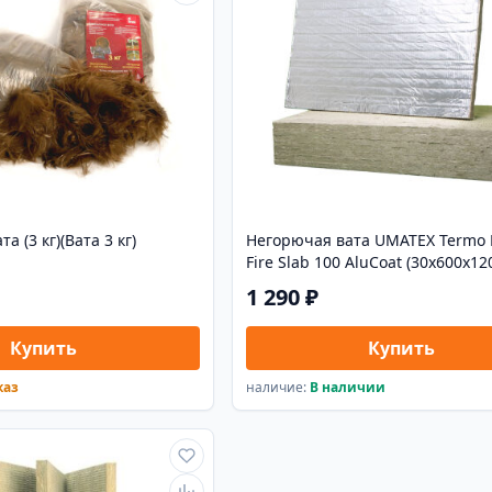
а (3 кг)(Вата 3 кг)
Негорючая вата UMATEX Termo 
Fire Slab 100 AluCoat (30х600х12
1 290 ₽
Купить
Купить
каз
наличие:
В наличии