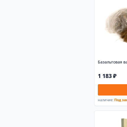
Базальтовая ват
1 183 ₽
наличие:
Под за