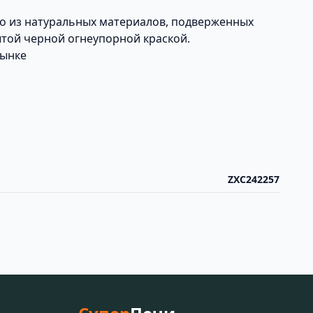
го из натуральных материалов, подверженных
ытой черной огнеупорной краской.
рынке
ZXC242257