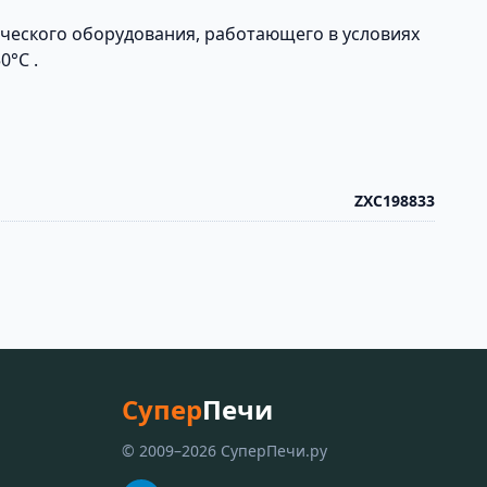
ческого оборудования, работающего в условиях
0°С .
ZXC198833
Супер
Печи
© 2009–2026 СуперПечи.ру