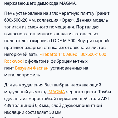
нержавеющего дымохода MAGMA.
Печь установлена на агломератную плитку Гранит
600х600х20 мм. коллекция «Орех». Данная модель
топится из смежного помещения. Портал для
выносного топливного канала изготовлен из
полнотелого кирпича LODE M-500. Внутри парной
противопожарная стенка изготовлена из листов
негорючей ваты
Firebatts 110 AluFoil 30x600x1000
Rockwool
с фольгой и фиброцементных
плит
Везувий Фаспан
, установленных на
металлопрофиль.
Для дымоудаления был выбран нержавеющий
модульный дымоход
MAGMA
черного цвета. Трубы
сделаны из жаростойкой нержавеющей стали AISI
439 толщиной 0,8 мм., слой двухкомпонентной
изоляции составляет 50 мм.