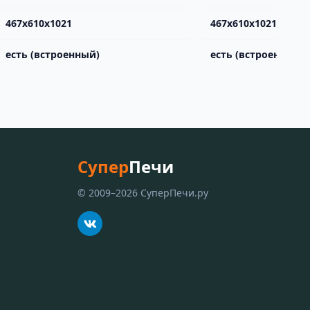
467х610х1021
467х610х1021
есть (встроенный)
есть (встроенный)
Супер
Печи
© 2009–2026 СуперПечи.ру