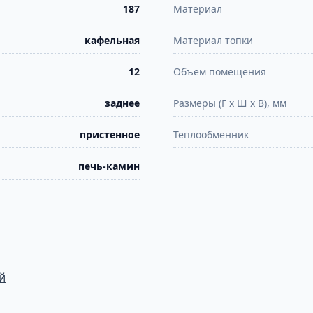
187
Материал
кафельная
Материал топки
12
Объем помещения
заднее
Размеры (Г х Ш х В), мм
пристенное
Теплообменник
печь-камин
й