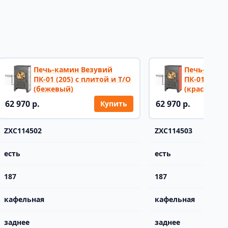
Печь-камин Везувий
Печь-ками
ПК-01 (205) с плитой и Т/О
ПК-01 (205)
(бежевый)
(красный)
62 970 р.
62 970 р.
Купить
ZXC114502
ZXC114503
есть
есть
187
187
кафельная
кафельная
заднее
заднее