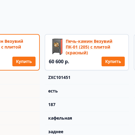
н Везувий
Печь-камин Везувий
) с плитой
ПК-01 (205) с плитой
(красный)
60 600 р.
Купить
Купить
ZXC101451
есть
187
кафельная
заднее