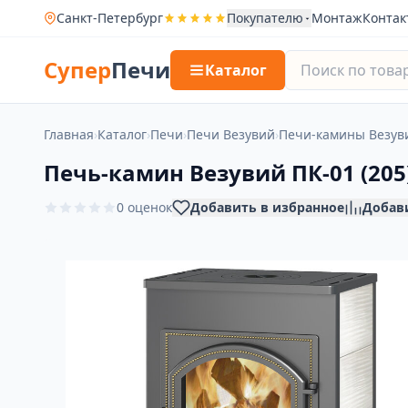
Санкт-Петербург
Покупателю
Монтаж
Контак
Супер
Печи
Каталог
Главная
›
Каталог
›
Печи
›
Печи Везувий
›
Печи-камины Везув
Печь-камин Везувий ПК-01 (205
0 оценок
Добавить в избранное
Добав